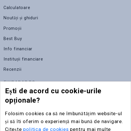
Calculatoare
Noutăți și ghiduri
Promoții
Best Buy
Info financiar
Instituții financiare
Recenzii
FINRADAR.RO
Ești de acord cu cookie-urile
Despre noi
opționale?
Apariții media
Folosim cookies ca să ne îmbunătățim website-ul
Contact
și să îti oferim o experiență mai bună de navigare.
Publicitate
Citește
politica de cookies
pentru mai multe