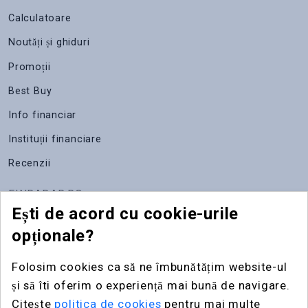
Calculatoare
Noutăți și ghiduri
Promoții
Best Buy
Info financiar
Instituții financiare
Recenzii
FINRADAR.RO
Ești de acord cu cookie-urile
Despre noi
opționale?
Apariții media
Folosim cookies ca să ne îmbunătățim website-ul
Contact
și să îti oferim o experiență mai bună de navigare.
Publicitate
Citește
politica de cookies
pentru mai multe