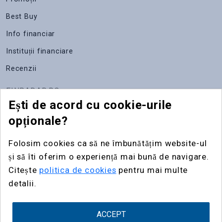
Best Buy
Info financiar
Instituții financiare
Recenzii
FINRADAR.RO
Ești de acord cu cookie-urile
Despre noi
opționale?
Apariții media
Folosim cookies ca să ne îmbunătățim website-ul
Contact
și să îti oferim o experiență mai bună de navigare.
Publicitate
Citește
politica de cookies
pentru mai multe
detalii.
Widgeturi
ACCEPT
fin
radar