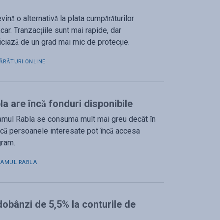
ină o alternativă la plata cumpărăturilor
car. Tranzacțiile sunt mai rapide, dar
ciază de un grad mai mic de protecție.
RĂTURI ONLINE
a are încă fonduri disponibile
ramul Rabla se consuma mult mai greu decât în
l că persoanele interesate pot încă accesa
gram.
RAMUL RABLA
dobânzi de 5,5% la conturile de