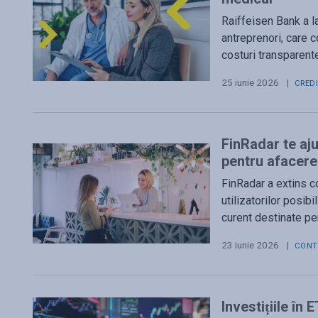
Raiffeisen Bank a l
antreprenori, care co
costuri transparent
25 iunie 2026
|
CRED
FinRadar te aju
pentru afacere
FinRadar a extins c
utilizatorilor posib
curent destinate per
23 iunie 2026
|
CONT
Investițiile în 