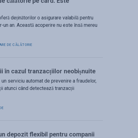
e călătorie pe card. Este
eră deținătorilor o asigurare valabilă pentru
ntr-un an. Această acoperire nu este însă mereu
ARE DE CĂLĂTORIE
ii în cazul tranzacțiilor neobișnuite
 un serviciu automat de prevenire a fraudelor,
ii atunci când detectează tranzacții
DE
n depozit flexibil pentru companii