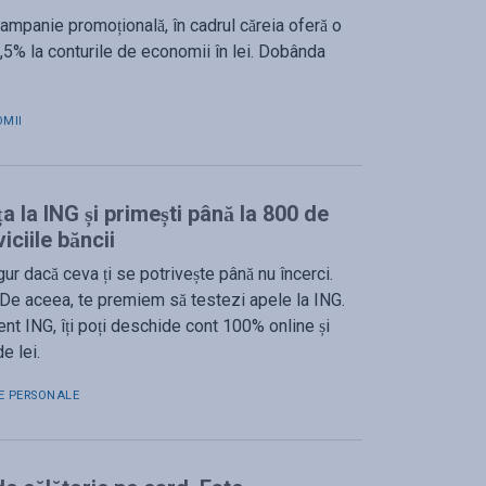
campanie promoțională, în cadrul căreia oferă o
5,5% la conturile de economii în lei. Dobânda
MII
a la ING și primești până la 800 de
iciile băncii
igur dacă ceva ți se potrivește până nu încerci.
 De aceea, te premiem să testezi apele la ING.
ient ING, îți poți deschide cont 100% online și
e lei.
E PERSONALE