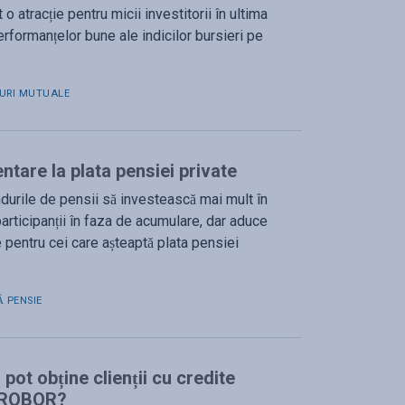
o atracție pentru micii investitorii în ultima
erformanțelor bune ale indicilor bursieri pe
URI MUTUALE
ntare la plata pensiei private
durile de pensii să investească mai mult în
participanții în faza de acumulare, dar aduce
 pentru cei care așteaptă plata pensiei
Ă PENSIE
pot obține clienții cu credite
ă ROBOR?