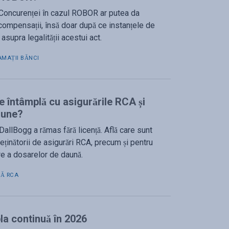
 Concurenței în cazul ROBOR ar putea da
a compensații, însă doar după ce instanțele de
asupra legalității acestui act.
AMAȚII BĂNCI
e întâmplă cu asigurările RCA și
aune?
DallBogg a rămas fără licență. Află care sunt
deținătorii de asigurări RCA, precum și pentru
e a dosarelor de daună.
Ă RCA
a continuă în 2026