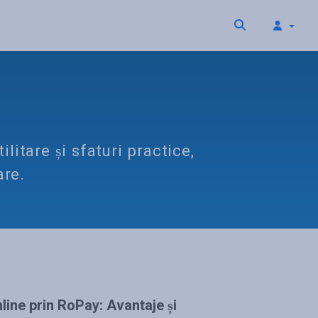
litare și sfaturi practice,
are.
line prin RoPay: Avantaje și