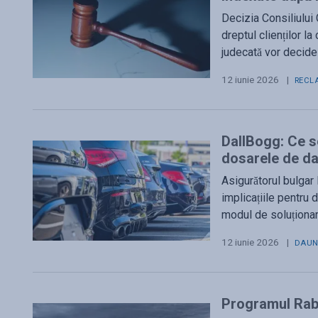
Decizia Consiliului
dreptul clienților l
judecată vor decide 
12 iunie 2026
|
RECL
DallBogg: Ce s
dosarele de d
Asigurătorul bulgar 
implicațiile pentru 
modul de soluționar
12 iunie 2026
|
DAUN
Programul Rabl