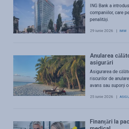
ING Bank a introdus
companiilor, care pe
penalități.
29 iunie 2026
|
IMM
Anularea călăto
asigurări
Asigurarea de călăto
riscurilor de anulare 
avans sau suporți c
25 iunie 2026
|
ASIG
Finanțări la pa
medical