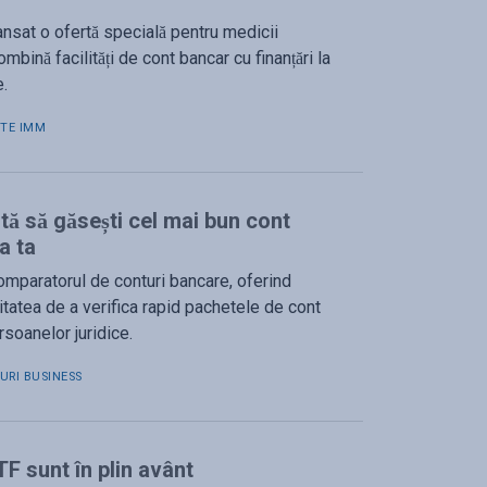
ansat o ofertă specială pentru medicii
mbină facilități de cont bancar cu finanțări la
e.
ITE IMM
tă să găsești cel mai bun cont
a ta
omparatorul de conturi bancare, oferind
ilitatea de a verifica rapid pachetele de cont
soanelor juridice.
URI BUSINESS
ETF sunt în plin avânt