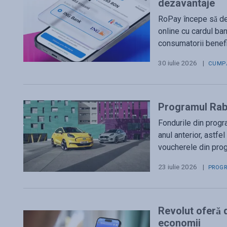
dezavantaje
RoPay începe să dev
online cu cardul ban
consumatorii benefi
30 iulie 2026
|
CUMPĂ
Programul Rabl
Fondurile din prog
anul anterior, astfe
voucherele din pro
23 iulie 2026
|
PROG
Revolut oferă 
economii