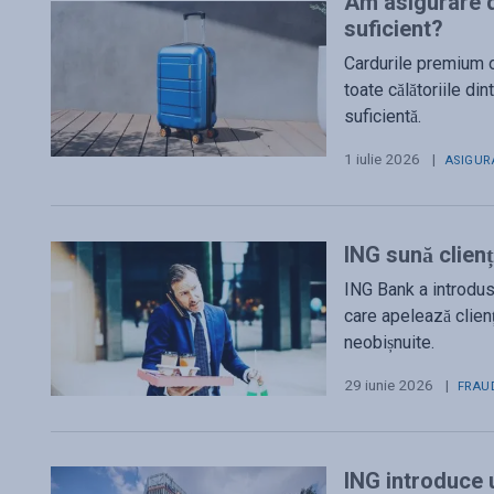
Am asigurare d
suficient?
Cardurile premium of
toate călătoriile di
suficientă.
1 iulie 2026
|
ASIGUR
ING sună clienț
ING Bank a introdus
care apelează clienț
neobișnuite.
29 iunie 2026
|
FRAU
ING introduce u