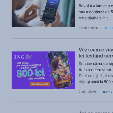
Revolut a lansat o 
rată a dobânzii de 
este plătită zilnic.
16 iulie 2026
|
ECONO
Vezi cum e viaț
lei testând serv
Se zice că nu știi s
Asta credem și noi.
Dacă nu ești încă cl
câștigi până la 800 d
7 iulie 2026
|
FINANȚ