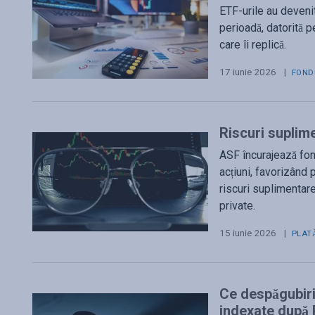
ETF-urile au devenit 
perioadă, datorită p
care îi replică.
17 iunie 2026
|
FOND
Riscuri suplime
ASF încurajează fon
acțiuni, favorizând 
riscuri suplimentare
private.
15 iunie 2026
|
PLAT
Ce despăgubiri 
indexate dup