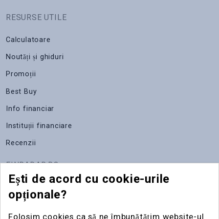
RESURSE UTILE
Calculatoare
Noutăți și ghiduri
Promoții
Best Buy
Info financiar
Instituții financiare
Recenzii
FINRADAR.RO
Ești de acord cu cookie-urile
Despre noi
opționale?
Apariții media
Folosim cookies ca să ne îmbunătățim website-ul