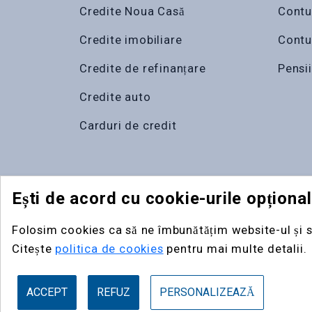
Credite Noua Casă
Contu
Credite imobiliare
Contu
Credite de refinanțare
Pensii
Credite auto
Carduri de credit
Ești de acord cu cookie-urile opționa
fin
radar
Folosim cookies ca să ne îmbunătățim website-ul și s
Citește
politica de cookies
pentru mai multe detalii.
Termeni
Confidențialitate
Cookies
ACCEPT
REFUZ
PERSONALIZEAZĂ
@Copyright
2026
FINRADAR SRL. Toate dreptur