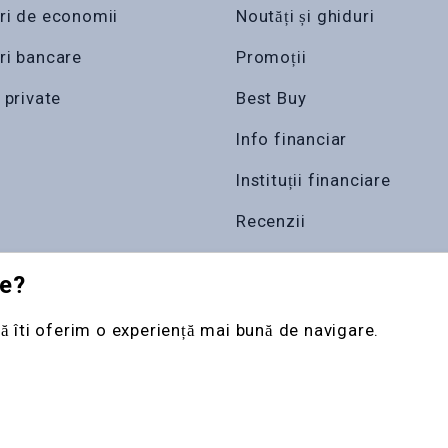
ri de economii
Noutăți și ghiduri
ri bancare
Promoții
 private
Best Buy
Info financiar
Instituții financiare
Recenzii
le?
ă îti oferim o experiență mai bună de navigare.
ile rezervate