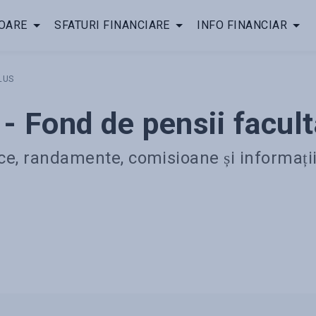
OARE
SFATURI FINANCIARE
INFO FINANCIAR
LUS
-
Fond de pensii facult
fice, randamente, comisioane și informați