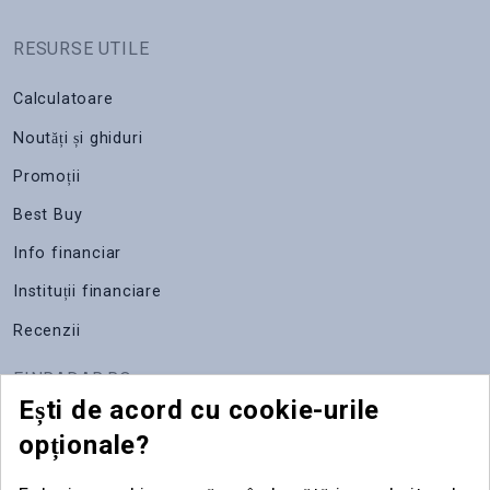
RESURSE UTILE
Calculatoare
Noutăți și ghiduri
Promoții
Best Buy
Info financiar
Instituții financiare
Recenzii
FINRADAR.RO
Ești de acord cu cookie-urile
Despre noi
opționale?
Apariții media