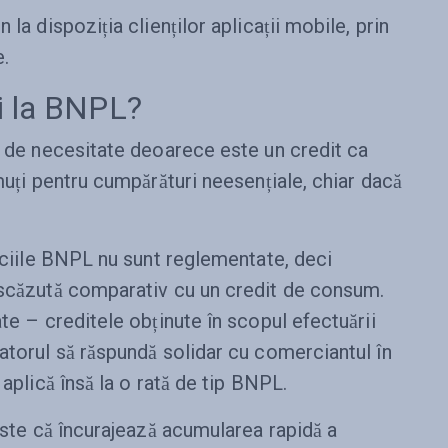
la dispoziția clienților aplicații mobile, prin
e.
zi la BNPL?
i de necesitate deoarece este un credit ca
muți pentru cumpărături neesențiale, chiar dacă
viciile BNPL nu sunt reglementate, deci
 scăzută comparativ cu un credit de consum.
te – creditele obținute în scopul efectuării
atorul să răspundă solidar cu comerciantul în
 aplică însă la o rată de tip BNPL.
 este că încurajează acumularea rapidă a