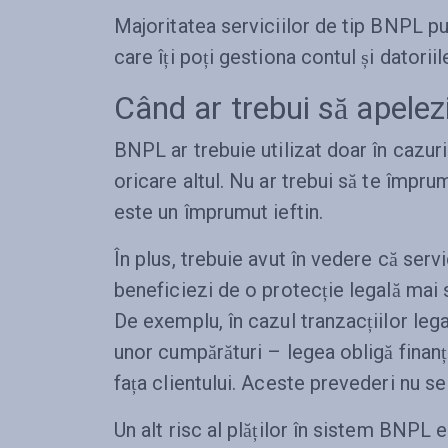
Majoritatea serviciilor de tip BNPL pun 
care îți poți gestiona contul și datoriil
Când ar trebui să apele
BNPL ar trebuie utilizat doar în cazur
oricare altul. Nu ar trebui să te împru
este un împrumut ieftin.
În plus, trebuie avut în vedere că ser
beneficiezi de o protecție legală mai
De exemplu, în cazul tranzacțiilor lega
unor cumpărături – legea obligă finanț
fața clientului. Aceste prevederi nu se
Un alt risc al plăților în sistem BNPL