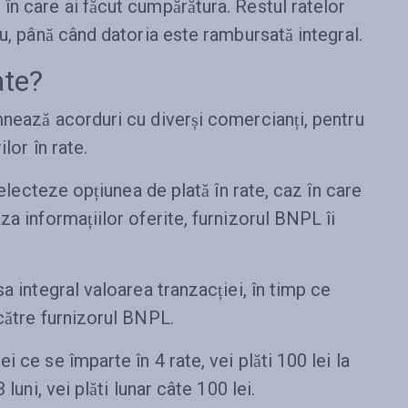
în care ai făcut cumpărătura. Restul ratelor
ău, până când datoria este rambursată integral.
ate?
mnează acorduri cu diverși comercianți, pentru
lor în rate.
selecteze opțiunea de plată în rate, caz în care
za informațiilor oferite, furnizorul BNPL îi
a integral valoarea tranzacției, în timp ce
 către furnizorul BNPL.
 ce se împarte în 4 rate, vei plăti 100 lei la
luni, vei plăti lunar câte 100 lei.