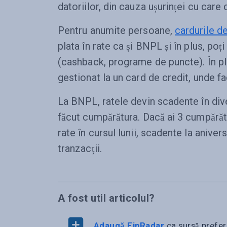
datoriilor, din cauza ușurinței cu care 
Pentru anumite persoane,
cardurile de
plata în rate ca și BNPL și în plus, po
(cashback, programe de puncte). În p
gestionat la un card de credit, unde fa
La BNPL, ratele devin scadente în diver
făcut cumpărătura. Dacă ai 3 cumpărătu
rate în cursul lunii, scadente la aniver
tranzacții.
A fost util articolul?
Adaugă FinRadar
ca sursă prefer