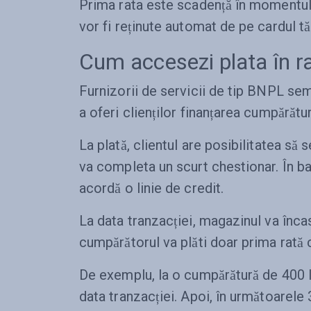
Prima rata este scadență în momentul 
vor fi reținute automat de pe cardul t
Cum accesezi plata în r
Furnizorii de servicii de tip BNPL se
a oferi clienților finanțarea cumpărături
La plată, clientul are posibilitatea să 
va completa un scurt chestionar. În ba
acordă o linie de credit.
La data tranzacției, magazinul va încas
cumpărătorul va plăti doar prima rată
De exemplu, la o cumpărătură de 400 lei
data tranzacției. Apoi, în următoarele 3 