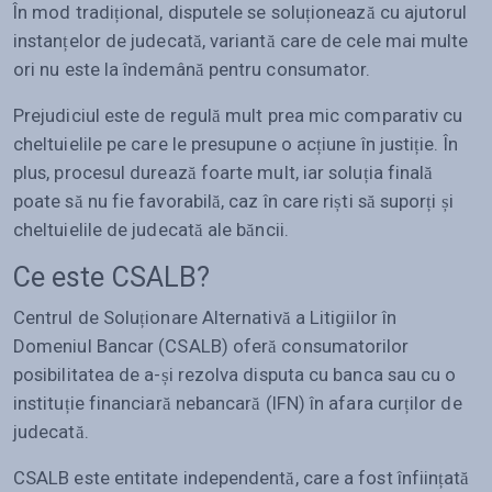
În mod tradițional, disputele se soluționează cu ajutorul
instanțelor de judecată, variantă care de cele mai multe
ori nu este la îndemână pentru consumator.
Prejudiciul este de regulă mult prea mic comparativ cu
cheltuielile pe care le presupune o acțiune în justiție. În
plus, procesul durează foarte mult, iar soluția finală
poate să nu fie favorabilă, caz în care riști să suporți și
cheltuielile de judecată ale băncii.
Ce este CSALB?
Centrul de Soluționare Alternativă a Litigiilor în
Domeniul Bancar (CSALB) oferă consumatorilor
posibilitatea de a-și rezolva disputa cu banca sau cu o
instituție financiară nebancară (IFN) în afara curților de
judecată.
CSALB este entitate independentă, care a fost înființată