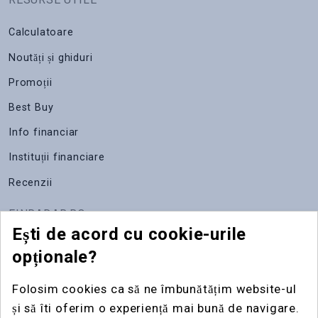
Calculatoare
Noutăți și ghiduri
Promoții
Best Buy
Info financiar
Instituții financiare
Recenzii
FINRADAR.RO
Ești de acord cu cookie-urile
Despre noi
opționale?
Apariții media
Folosim cookies ca să ne îmbunătățim website-ul
Contact
și să îti oferim o experiență mai bună de navigare.