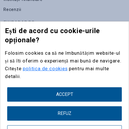
Recenzii
FINRADAR.RO
Ești de acord cu cookie-urile
Despre noi
opționale?
Apariții media
Folosim cookies ca să ne îmbunătățim website-ul
Contact
și să îti oferim o experiență mai bună de navigare.
Publicitate
Citește
politica de cookies
pentru mai multe
detalii.
Widgeturi
ACCEPT
fin
radar
REFUZ
Termeni
Confidențialitate
Cookies