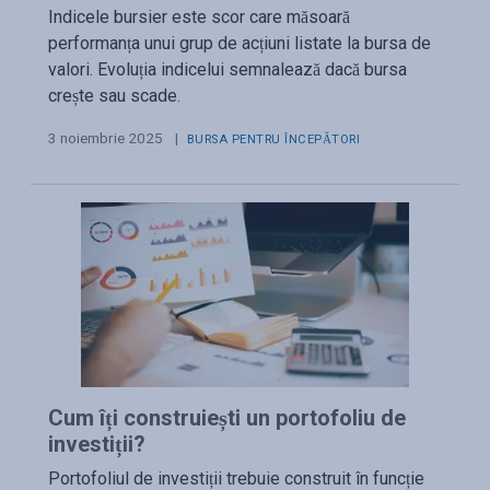
Indicele bursier este scor care măsoară
performanța unui grup de acțiuni listate la bursa de
valori. Evoluția indicelui semnalează dacă bursa
crește sau scade.
3 noiembrie 2025
|
BURSA PENTRU ÎNCEPĂTORI
Cum îți construiești un portofoliu de
investiții?
Portofoliul de investiții trebuie construit în funcție