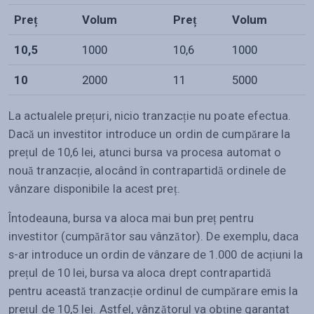
Preț
Volum
Preț
Volum
10,5
1000
10,6
1000
10
2000
11
5000
La actualele prețuri, nicio tranzacție nu poate efectua.
Dacă un investitor introduce un ordin de cumpărare la
prețul de 10,6 lei, atunci bursa va procesa automat o
nouă tranzacție, alocând în contrapartidă ordinele de
vânzare disponibile la acest preț.
Întodeauna, bursa va aloca mai bun preț pentru
investitor (cumpărător sau vânzător). De exemplu, daca
s-ar introduce un ordin de vânzare de 1.000 de acțiuni la
prețul de 10 lei, bursa va aloca drept contrapartidă
pentru această tranzacție ordinul de cumpărare emis la
prețul de 10,5 lei. Astfel, vânzătorul va obține garantat