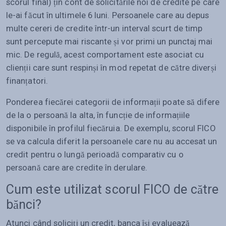
scorul final) țin cont de solicitările noi de credite pe care
le-ai făcut în ultimele 6 luni. Persoanele care au depus
multe cereri de credite într-un interval scurt de timp
sunt percepute mai riscante și vor primi un punctaj mai
mic. De regulă, acest comportament este asociat cu
clienții care sunt respinși în mod repetat de către diverși
finanțatori.
Ponderea fiecărei categorii de informații poate să difere
de la o persoană la alta, în funcție de informațiile
disponibile în profilul fiecăruia. De exemplu, scorul FICO
se va calcula diferit la persoanele care nu au accesat un
credit pentru o lungă perioadă comparativ cu o
persoană care are credite în derulare.
Cum este utilizat scorul FICO de către
bănci?
Atunci când soliciți un credit, banca își evaluează