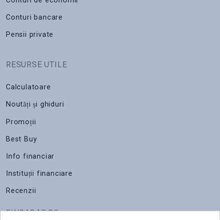
Conturi de economii
Conturi bancare
Pensii private
RESURSE UTILE
Calculatoare
Noutăți și ghiduri
Promoții
Best Buy
Info financiar
Instituții financiare
Recenzii
FINRADAR.RO