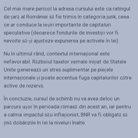
Cel mai mare pericol la adresa cursului este ca ratingul
de țară al României să fie trimis în categoria junk, ceea
ce ar conduce la ieșiri importante de capitaluri
speculative (deoarece fondurile de investiții vor fi
nevoite să-și ajusteze expunerea pe activele în lei).
Nu în ultimul rând, contextul internațional este
nefavorabil. Războiul taxelor vamale inițiat de Statele
Unite generează un stres suplimentar pe piețele
internaționale și poate accentua fuga capitalurilor către
active de rezervă.
În concluzie, cursul de schimb nu va avea deloc un
parcurs ușor în perioada rămasă din acest an, iar pentru
a calma impactul său inflaționist, BNR va fi obligată să
țină dobânzile în lei la niveluri înalte.