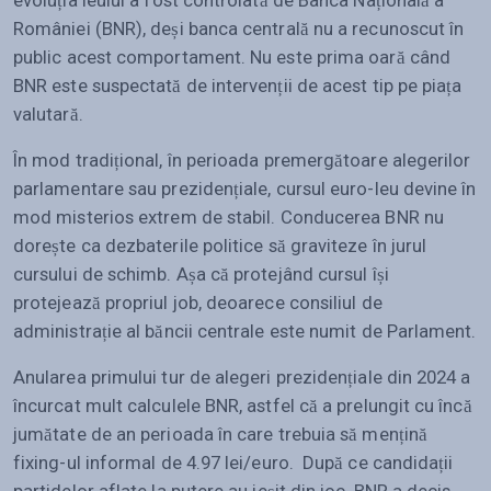
evoluția leului a fost controlată de Banca Națională a
României (BNR), deși banca centrală nu a recunoscut în
public acest comportament. Nu este prima oară când
BNR este suspectată de intervenții de acest tip pe piața
valutară.
În mod tradițional, în perioada premergătoare alegerilor
parlamentare sau prezidențiale, cursul euro-leu devine în
mod misterios extrem de stabil. Conducerea BNR nu
dorește ca dezbaterile politice să graviteze în jurul
cursului de schimb. Așa că protejând cursul își
protejează propriul job, deoarece consiliul de
administrație al băncii centrale este numit de Parlament.
Anularea primului tur de alegeri prezidențiale din 2024 a
încurcat mult calculele BNR, astfel că a prelungit cu încă
jumătate de an perioada în care trebuia să mențină
fixing-ul informal de 4.97 lei/euro. După ce candidații