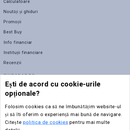
Calculatoare
Noutăți și ghiduri
Promoții
Best Buy
Info financiar
Instituții financiare
Recenzii
FINRADAR.RO
Ești de acord cu cookie-urile
Despre noi
opționale?
Apariții media
Folosim cookies ca să ne îmbunătățim website-ul
Contact
și să îti oferim o experiență mai bună de navigare.
Publicitate
Citește
politica de cookies
pentru mai multe