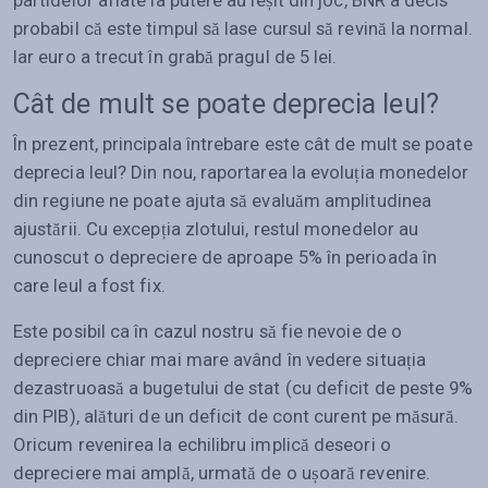
partidelor aflate la putere au ieșit din joc, BNR a decis
probabil că este timpul să lase cursul să revină la normal.
Iar euro a trecut în grabă pragul de 5 lei.
Cât de mult se poate deprecia leul?
În prezent, principala întrebare este cât de mult se poate
deprecia leul? Din nou, raportarea la evoluția monedelor
din regiune ne poate ajuta să evaluăm amplitudinea
ajustării. Cu excepția zlotului, restul monedelor au
cunoscut o depreciere de aproape 5% în perioada în
care leul a fost fix.
Este posibil ca în cazul nostru să fie nevoie de o
depreciere chiar mai mare având în vedere situația
dezastruoasă a bugetului de stat (cu deficit de peste 9%
din PIB), alături de un deficit de cont curent pe măsură.
Oricum revenirea la echilibru implică deseori o
depreciere mai amplă, urmată de o ușoară revenire.