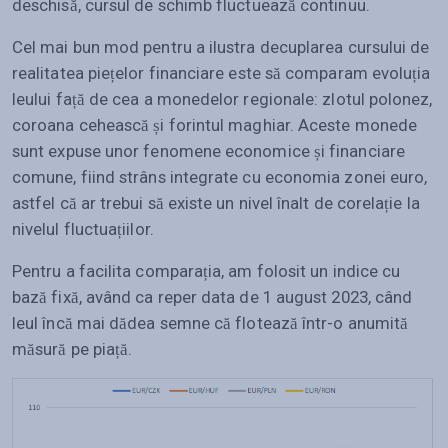
deschisă, cursul de schimb fluctuează continuu.
Cel mai bun mod pentru a ilustra decuplarea cursului de
realitatea piețelor financiare este să comparam evoluția
leului față de cea a monedelor regionale: zlotul polonez,
coroana cehească și forintul maghiar. Aceste monede
sunt expuse unor fenomene economice și financiare
comune, fiind strâns integrate cu economia zonei euro,
astfel că ar trebui să existe un nivel înalt de corelație la
nivelul fluctuațiilor.
Pentru a facilita comparația, am folosit un indice cu
bază fixă, având ca reper data de 1 august 2023, când
leul încă mai dădea semne că flotează într-o anumită
măsură pe piață.