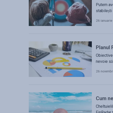
Putem ave
stabilești 
26 ianuari
Planul 
Obiectivel
nevoie să 
26 noiembr
Cum ne 
Cheltuieli
FinRadar t