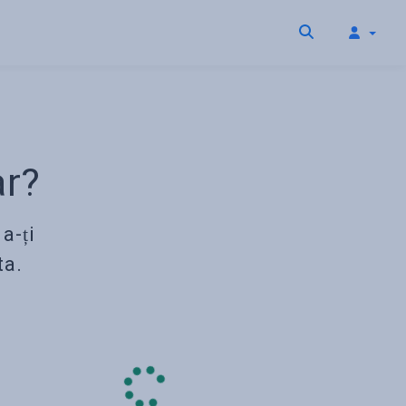
ar?
a-ți
ta.