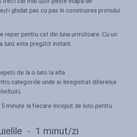
ă treci cât mai ușor peste etapa de
 ești ghidat pas cu pas în construirea primului
ne reper pentru cel din luna următoare. Cu un
 lună este pregătit instant.
epetă de la o lună la alta
tru categoriile unde ai înregistrat diferențe
heltuită.
 minute la fiecare început de lună pentru
ielile - 1 minut/zi