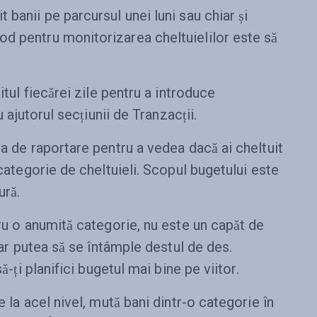
banii pe parcursul unei luni sau chiar și
d pentru monitorizarea cheltuielilor este să
itul fiecărei zile pentru a introduce
u ajutorul secțiunii de Tranzacții.
ea de raportare pentru a vedea dacă ai cheltuit
 categorie de cheltuieli. Scopul bugetului este
ură.
tru o anumită categorie, nu este un capăt de
s-ar putea să se întâmple destul de des.
să-ți planifici bugetul mai bine pe viitor.
e la acel nivel, mută bani dintr-o categorie în