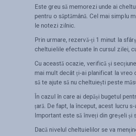
Este greu să memorezi unde ai cheltuit 
pentru o săptămână. Cel mai simplu mo
le notezi zilnic.
Prin urmare, rezervă-ți 1 minut la sfârș
cheltuielile efectuate în cursul zilei, c
Cu această ocazie, verifică și secțiun
mai mult decât ți-ai planificat la vreo
să te ajute să nu cheltuiești peste măs
În cazul în care ai depăși bugetul pen
țară. De fapt, la început, acest lucru 
Important este să înveți din greșeli și 
Dacă nivelul cheltuielilor se va mențin