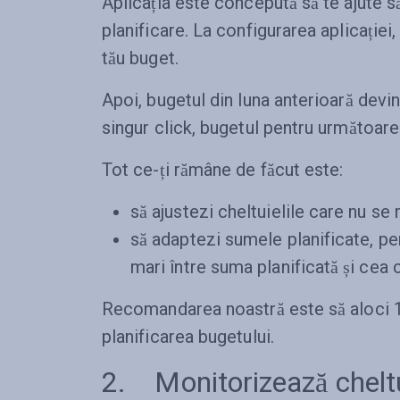
Aplicația este concepută să te ajute s
planificare. La configurarea aplicației,
tău buget.
Apoi, bugetul din luna anterioară devi
singur click, bugetul pentru următoarea
Tot ce-ți rămâne de făcut este:
să ajustezi cheltuielile care nu se r
să adaptezi sumele planificate, pen
mari între suma planificată și cea c
Recomandarea noastră este să aloci 15
planificarea bugetului.
2. Monitorizează cheltu