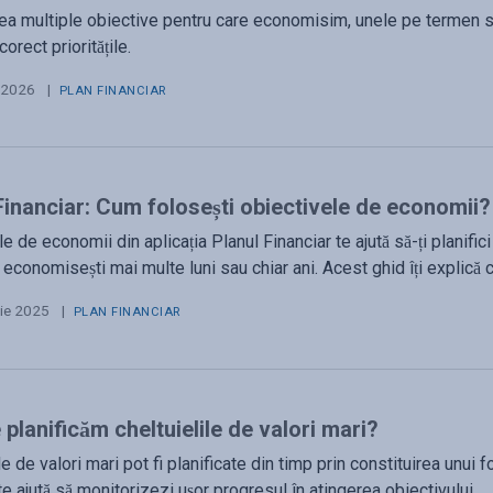
a multiple obiective pentru care economisim, unele pe termen sc
corect prioritățile.
e 2026
|
PLAN FINANCIAR
Financiar: Cum folosești obiectivele de economii?
e de economii din aplicația Planul Financiar te ajută să-ți planifici
economisești mai multe luni sau chiar ani. Acest ghid îți explică 
ie 2025
|
PLAN FINANCIAR
planificăm cheltuielile de valori mari?
le de valori mari pot fi planificate din timp prin constituirea unui
e ajută să monitorizezi ușor progresul în atingerea obiectivului.