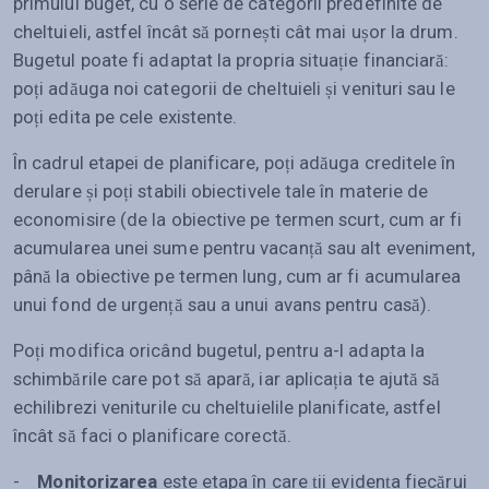
primului buget, cu o serie de categorii predefinite de
cheltuieli, astfel încât să pornești cât mai ușor la drum.
Bugetul poate fi adaptat la propria situație financiară:
poți adăuga noi categorii de cheltuieli și venituri sau le
poți edita pe cele existente.
În cadrul etapei de planificare, poți adăuga creditele în
derulare și poți stabili obiectivele tale în materie de
economisire (de la obiective pe termen scurt, cum ar fi
acumularea unei sume pentru vacanță sau alt eveniment,
până la obiective pe termen lung, cum ar fi acumularea
unui fond de urgență sau a unui avans pentru casă).
Poți modifica oricând bugetul, pentru a-l adapta la
schimbările care pot să apară, iar aplicația te ajută să
echilibrezi veniturile cu cheltuielile planificate, astfel
încât să faci o planificare corectă.
-
Monitorizarea
este etapa în care ții evidența fiecărui