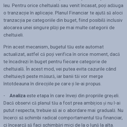
leu. Pentru orice cheltuială sau venit încasat, poți adăuga
o tranzacție în aplicație. Planul Financiar te ajută să aloci
tranzacția pe categoriile din buget, fiind posibilă inclusiv
alocarea unei singure plăți pe mai multe categorii de
cheltuieli.
Prin acest mecanism, bugetul tău este automat
actualizat, astfel că poți verifica în orice moment, dacă
te încadrezi în buget pentru fiecare categorie de
cheltuială. În acest mod, vei putea evita cazurile când
cheltuiești peste măsură, iar banii tăi vor merge
întotdeauna în direcțiile pe care ți le-ai propus.
-
Analiza
este etapa în care înveți din propriile greșeli.
Dacă observi că planul tău a fost prea ambițios și nu l-ai
putut respecta, trebuie să ai o abordare mai graduală. Nu
încerci să schimbi radical comportamentul tău financiar,
ci încearcă să faci schimbări mici de la o lună la alta.