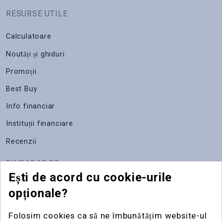
RESURSE UTILE
Calculatoare
Noutăți și ghiduri
Promoții
Best Buy
Info financiar
Instituții financiare
Recenzii
FINRADAR.RO
Ești de acord cu cookie-urile
Despre noi
opționale?
Apariții media
Folosim cookies ca să ne îmbunătățim website-ul
Contact