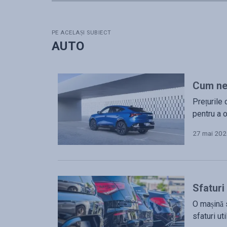
PE ACELAȘI SUBIECT
AUTO
Cum neg
Prețurile 
pentru a o
27 mai 20
Sfaturi
O mașină 
sfaturi ut