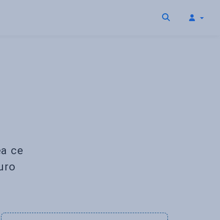
ea ce
uro