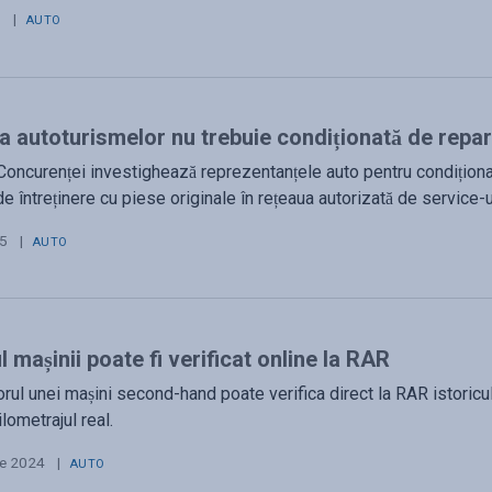
5
|
AUTO
a autoturismelor nu trebuie condiționată de repar
Concurenței investighează reprezentanțele auto pentru condiționare
 de întreținere cu piese originale în rețeaua autorizată de service-u
25
|
AUTO
l mașinii poate fi verificat online la RAR
rul unei mașini second-hand poate verifica direct la RAR istoricul
ilometrajul real.
ie 2024
|
AUTO