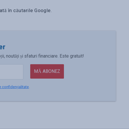
ată în căutarile Google.
er
 noutăți și sfaturi financiare. Este gratuit!
MĂ ABONEZ
e confidențialitate
.