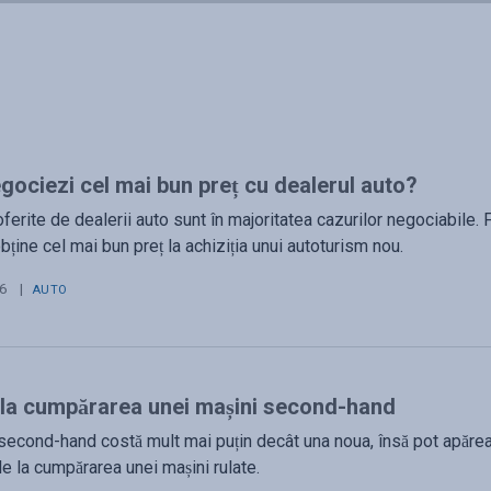
ociezi cel mai bun preț cu dealerul auto?
oferite de dealerii auto sunt în majoritatea cazurilor negociabile. 
bține cel mai bun preț la achiziția unui autoturism nou.
26
|
AUTO
 la cumpărarea unei mașini second-hand
second-hand costă mult mai puțin decât una noua, însă pot apărea 
ile la cumpărarea unei mașini rulate.