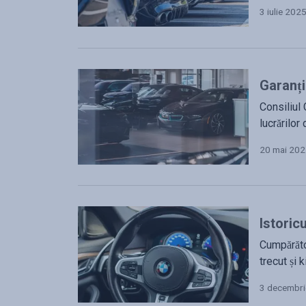
3 iulie 202
Garanți
Consiliul 
lucrărilor
20 mai 20
Istoricu
Cumpărăto
trecut și k
3 decembr