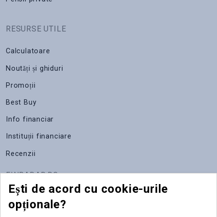
RESURSE UTILE
Calculatoare
Noutăți și ghiduri
Promoții
Best Buy
Info financiar
Instituții financiare
Recenzii
FINRADAR.RO
Ești de acord cu cookie-urile
Despre noi
opționale?
Apariții media