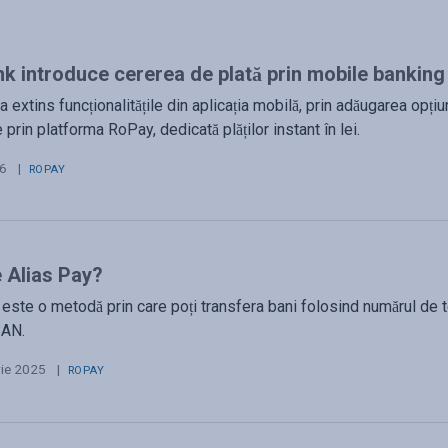
k introduce cererea de plată prin mobile banking
 extins funcționalitățile din aplicația mobilă, prin adăugarea opțiu
prin platforma RoPay, dedicată plăților instant în lei.
26
|
ROPAY
 Alias Pay?
este o metodă prin care poți transfera bani folosind numărul de tel
BAN.
ie 2025
|
ROPAY