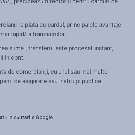
ului
”, precizează directorul pentru carduri de
cianți la plata cu cardul, principalele avantaje
mai rapidă a tranzacțiilor.
ea sumei, transferul este procesat instant,
i în cont.
zată de comercianți, cu unul sau mai multe
panii de asigurare sau instituții publice.
ată în căutarile Google.