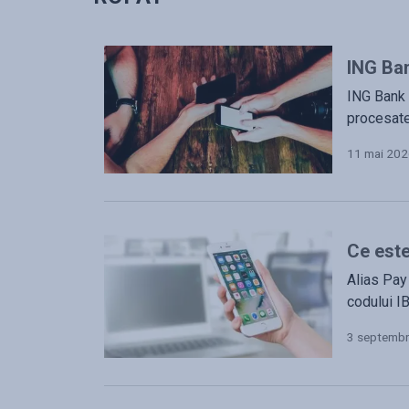
ING Ban
ING Bank a
procesate 
11 mai 20
Ce este
Alias Pay 
codului I
3 septembr