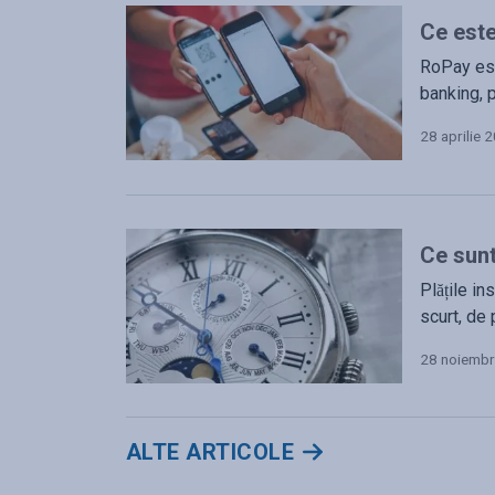
Ce est
RoPay este
banking, 
28 aprilie 
Ce sunt
Plățile in
scurt, de
28 noiembr
ALTE ARTICOLE