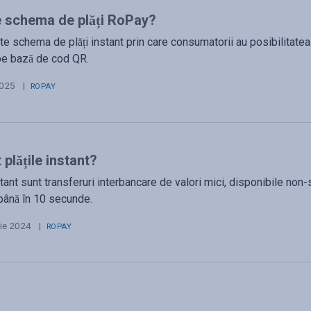
e schema de plăți RoPay?
 schema de plăți instant prin care consumatorii au posibilitatea d
pe bază de cod QR.
2025
|
ROPAY
 plățile instant?
stant sunt transferuri interbancare de valori mici, disponibile non
 până în 10 secunde.
ie 2024
|
ROPAY