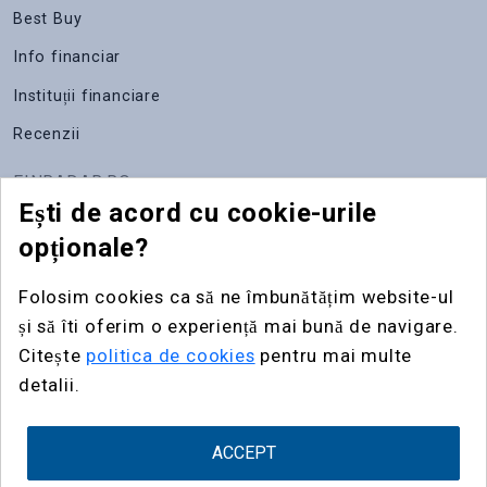
Best Buy
Info financiar
Instituții financiare
Recenzii
FINRADAR.RO
Ești de acord cu cookie-urile
Despre noi
opționale?
Apariții media
Folosim cookies ca să ne îmbunătățim website-ul
Contact
și să îti oferim o experiență mai bună de navigare.
Publicitate
Citește
politica de cookies
pentru mai multe
detalii.
Widgeturi
ACCEPT
fin
radar