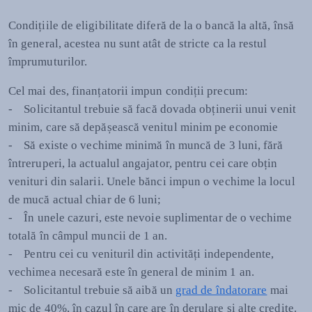
Condițiile de eligibilitate diferă de la o bancă la altă, însă
în general, acestea nu sunt atât de stricte ca la restul
împrumuturilor.
Cel mai des, finanțatorii impun condiții precum:
- Solicitantul trebuie să facă dovada obținerii unui venit
minim, care să depășească venitul minim pe economie
- Să existe o vechime minimă în muncă de 3 luni, fără
întreruperi, la actualul angajator, pentru cei care obțin
venituri din salarii. Unele bănci impun o vechime la locul
de mucă actual chiar de 6 luni;
- În unele cazuri, este nevoie suplimentar de o vechime
totală în câmpul muncii de 1 an.
- Pentru cei cu venituril din activități independente,
vechimea necesară este în general de minim 1 an.
- Solicitantul trebuie să aibă un
grad de îndatorare
mai
mic de 40%, în cazul în care are în derulare și alte credite.