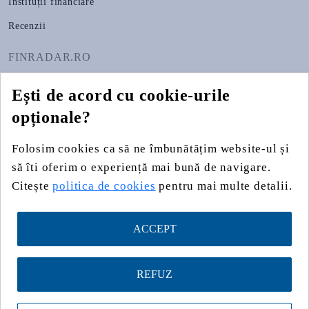
Instituții financiare
Recenzii
FINRADAR.RO
Despre noi
Ești de acord cu cookie-urile
Apariții media
opționale?
Contact
Folosim cookies ca să ne îmbunătățim website-ul și
Publicitate
să îti oferim o experiență mai bună de navigare.
Citește
politica de cookies
pentru mai multe detalii.
Widgeturi
ACCEPT
fin
radar
REFUZ