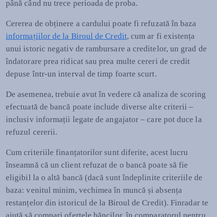
până când nu trece perioada de proba.
Cererea de obținere a cardului poate fi refuzată în baza
informațiilor de la Biroul de Credit
, cum ar fi existența
unui istoric negativ de rambursare a creditelor, un grad de
îndatorare prea ridicat sau prea multe cereri de credit
depuse într-un interval de timp foarte scurt.
De asemenea, trebuie avut în vedere că analiza de scoring
efectuată de bancă poate include diverse alte criterii –
inclusiv informații legate de angajator – care pot duce la
refuzul cererii.
Cum criteriile finanțatorilor sunt diferite, acest lucru
înseamnă că un client refuzat de o bancă poate să fie
eligibil la o altă bancă (dacă sunt îndeplinite criteriile de
baza: venitul minim, vechimea în muncă și absența
restanțelor din istoricul de la Biroul de Credit). Finradar te
ajută să compari ofertele băncilor, în comparatorul pentru