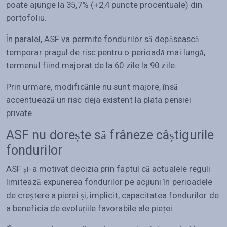
poate ajunge la 35,7% (+2,4 puncte procentuale) din
portofoliu.
În paralel, ASF va permite fondurilor să depăsească
temporar pragul de risc pentru o perioadă mai lungă,
termenul fiind majorat de la 60 zile la 90 zile.
Prin urmare, modificările nu sunt majore, însă
accentuează un risc deja existent la plata pensiei
private.
ASF nu dorește să frâneze câștigurile
fondurilor
ASF și-a motivat decizia prin faptul că actualele reguli
limitează expunerea fondurilor pe acțiuni în perioadele
de creștere a pieței și, implicit, capacitatea fondurilor de
a beneficia de evoluțiile favorabile ale pieței.