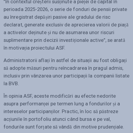
”În contextul creșterii susținute a pieței de capital în
perioada 2025-2026, o serie de fonduri de pensii private
au înregistrat depășiri pasive ale gradului de risc
declarat, generate exclusiv de aprecierea valorii de piață
a activelor deținute și nu de asumarea unor riscuri
suplimentare prin decizii investiționale active”, se arată
în motivația proiectului ASF.
Administratorii aflați în astfel de situații au fost obligați
să adopte măsuri pentru reîncadrarea în pragul admis,
inclusiv prin vânzarea unor participații la companii listate
la BVB.
În opinia ASF, aceste modificări au efecte nedorite
asupra performanței pe termen lung a fondurilor și a
intereselor participanților. Practic, în loc să păstreze
acțiunile în portofoliu atunci când bursa e pe val,
fondurile sunt forțate să vândă din motive prudențiale.