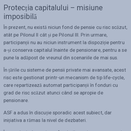
Protecția capitalului – misiune
imposibilă
În prezent, nu există niciun fond de pensie cu risc scăzut,
atât pe Pilonul II cât și pe Pilonul III. Prin urmare,
participanții nu au niciun instrument la dispoziție pentru
a-și conserva capitalul înainte de pensionare, pentru a se
pune la adăpost de vreunul din scenariile de mai sus.
În țările cu sisteme de pensii private mai avansate, acest
risc este gestionat printr-un mecanism de tip life-cycle,
care repartizează automat participanții în fonduri cu
grad de risc scăzut atunci când se apropie de
pensionare.
ASF a adus în discuție sporadic acest subiect, dar
inițiativa a rămas la nivel de dezbateri.