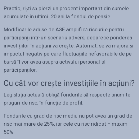
Practic, riști să pierzi un procent important din sumele
acumulate în ultimii 20 ani la fondul de pensie.
Modificările aduse de ASF amplifică riscurile pentru
participanți într-un scenariu advers, deoarece ponderea
investițiilor în acțiuni va crește. Automat, se va majora și
impactul negativ pe care fluctuațiile nefavorabile de pe
bursă îl vor avea asupra activului personal al
participanților.
Cu cât vor crește investițiile în acțiuni?
Legislația actuală obligă fondurile să respecte anumite
praguri de risc, în funcție de profil.
Fondurile cu grad de risc mediu nu pot avea un grad de
risc mai mare de 25%, iar cele cu risc ridicat – maxim
50%.