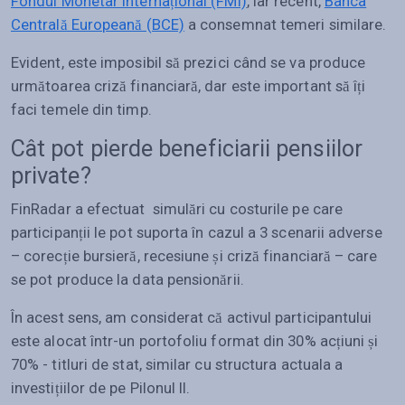
Fondul Monetar Internațional (FMI)
, iar recent,
Banca
Centrală Europeană (BCE)
a consemnat temeri similare.
Evident, este imposibil să prezici când se va produce
următoarea criză financiară, dar este important să îți
faci temele din timp.
Cât pot pierde beneficiarii pensiilor
private?
FinRadar a efectuat simulări cu costurile pe care
participanții le pot suporta în cazul a 3 scenarii adverse
– corecție bursieră, recesiune și criză financiară – care
se pot produce la data pensionării.
În acest sens, am considerat că activul participantului
este alocat într-un portofoliu format din 30% acțiuni și
70% - titluri de stat, similar cu structura actuala a
investițiilor de pe Pilonul II.