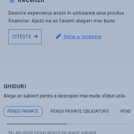
Descrie experiența avută în utilizarea unui produs
financiar. Ajută-ne să facem alegeri mai bune.
Scrie o recenzie
CITEȘTE
GHIDURI
Alege un subiect pentru a descoperi mai multe sfaturi utile
PENSII PRIVATE
PENSII PRIVATE OBLIGATORII
PENSI
Nu am găsit niciun articol pe acest subiect.