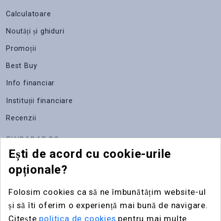
Calculatoare
Noutăți și ghiduri
Promoții
Best Buy
Info financiar
Instituții financiare
Recenzii
FINRADAR.RO
Ești de acord cu cookie-urile
Despre noi
opționale?
Apariții media
Folosim cookies ca să ne îmbunătățim website-ul
Contact
și să îti oferim o experiență mai bună de navigare.
Publicitate
Citește
politica de cookies
pentru mai multe