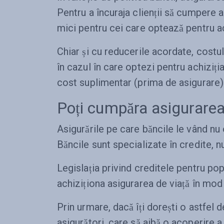
Pentru a încuraja clienții să cumpere 
mici pentru cei care optează pentru a
Chiar și cu reducerile acordate, costul
în cazul în care optezi pentru achiziți
cost suplimentar (prima de asigurare)
Poți cumpăra asigurarea 
Asigurările pe care băncile le vând nu 
Băncile sunt specializate în credite, nu
Legislația privind creditele pentru po
achiziționa asigurarea de viață în mod 
Prin urmare, dacă îți dorești o astfel d
asigurători, care să aibă o acoperire a