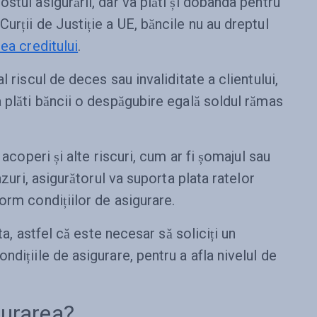
stul asigurării, dar va plăti și dobânda pentru
urții de Justiție a UE, băncile nu au dreptul
ea creditului
.
l riscul de deces sau invaliditate a clientului,
 plăti băncii o despăgubire egală soldul rămas
 acoperi și alte riscuri, cum ar fi șomajul sau
azuri, asigurătorul va suporta plata ratelor
orm condițiilor de asigurare.
ta, astfel că este necesar să soliciți un
dițiile de asigurare, pentru a afla nivelul de
igurarea?