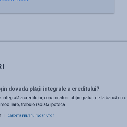
RI
in dovada plății integrale a creditului?
 integrală a creditului, consumatorii obțin gratuit de la bancă un 
imobiliare, trebuie radiată ipoteca.
4
|
CREDITE PENTRU ÎNCEPĂTORI