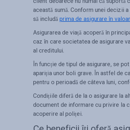
client deoarece nu numai că suportă co
această sumă. Conform unei decizii a C
să includă
prima de asigurare în valoar
Asigurarea de viață acoperă în principa
caz în care societatea de asigurare va
al creditului.
În funcție de tipul de asigurare, se pot
apariția unor boli grave. În astfel de c
pentru o perioadă de câteva luni, conf
Condițiile diferă de la o asigurare la al
document de informare cu privire la con
acoperire al poliței.
Ce beneficii îți oferă as