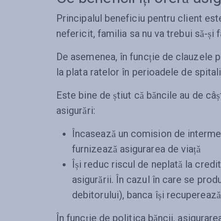
Principalul beneficiu pentru client es
nefericit, familia sa nu va trebui să-și 
De asemenea, în funcție de clauzele po
la plata ratelor în perioadele de spital
Este bine de știut că băncile au de câș
asigurări:
Încasează un comision de intermed
furnizează asigurarea de viață
Își reduc riscul de neplată la cred
asigurării. În cazul în care se pro
debitorului), banca își recupereaz
În funcție de politica băncii, asigurare