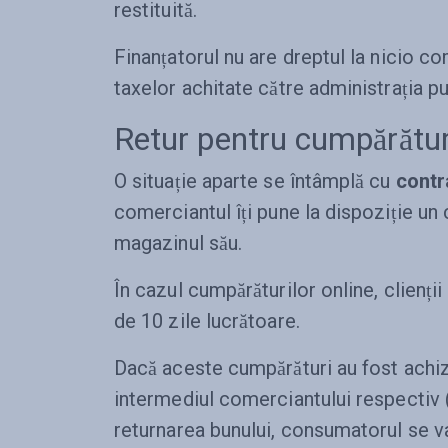
restituită.
Finanțatorul nu are dreptul la nicio c
taxelor achitate către administrația pu
Retur pentru cumpărăturil
O situație aparte se întâmplă cu
contr
comerciantul îți pune la dispoziție un 
magazinul său.
În cazul cumpărăturilor online, clienți
de 10 zile lucrătoare.
Dacă aceste cumpărături au fost achizi
intermediul comerciantului respectiv (
returnarea bunului, consumatorul se va