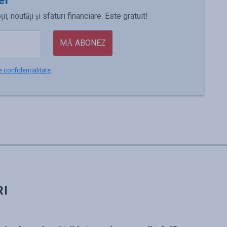
er
 noutăți și sfaturi financiare. Este gratuit!
MĂ ABONEZ
e confidențialitate
.
RI