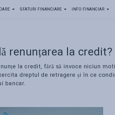
OARE
SFATURI FINANCIARE
INFO FINANCIAR
ă renunțarea la credit?
unțe la credit, fără să invoce niciun moti
xercita dreptul de retragere și în ce condiț
ui bancar.