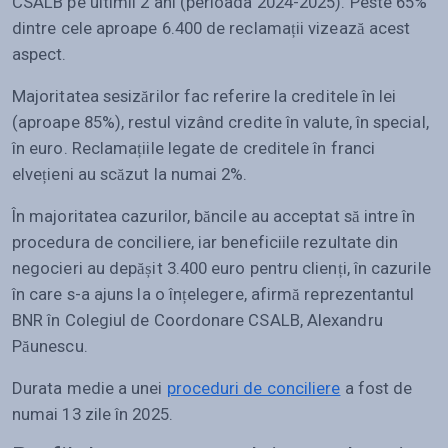
CSALB pe ultimii 2 ani (perioada 2024-2025). Peste 65%
dintre cele aproape 6.400 de reclamații vizează acest
aspect.
Majoritatea sesizărilor fac referire la creditele în lei
(aproape 85%), restul vizând credite în valute, în special,
în euro. Reclamațiile legate de creditele în franci
elvețieni au scăzut la numai 2%.
În majoritatea cazurilor, băncile au acceptat să intre în
procedura de conciliere, iar beneficiile rezultate din
negocieri au depășit 3.400 euro pentru clienți, în cazurile
în care s-a ajuns la o înțelegere, afirmă reprezentantul
BNR în Colegiul de Coordonare CSALB, Alexandru
Păunescu.
Durata medie a unei
proceduri de conciliere
a fost de
numai 13 zile în 2025.