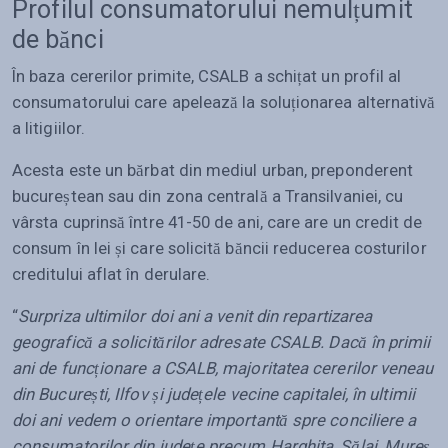
Profilul consumatorului nemulțumit
de bănci
În baza cererilor primite, CSALB a schițat un profil al
consumatorului care apelează la soluționarea alternativă
a litigiilor.
Acesta este un bărbat din mediul urban, preponderent
bucureștean sau din zona centrală a Transilvaniei, cu
vârsta cuprinsă între 41-50 de ani, care are un credit de
consum în lei și care solicită băncii reducerea costurilor
creditului aflat în derulare.
“
Surpriza ultimilor doi ani a venit din repartizarea
geografică a solicitărilor adresate CSALB. Dacă în primii
ani de funcționare a CSALB, majoritatea cererilor veneau
din București, Ilfov și județele vecine capitalei, în ultimii
doi ani vedem o orientare importantă spre conciliere a
consumatorilor din județe precum Harghita, Sălaj, Mureș