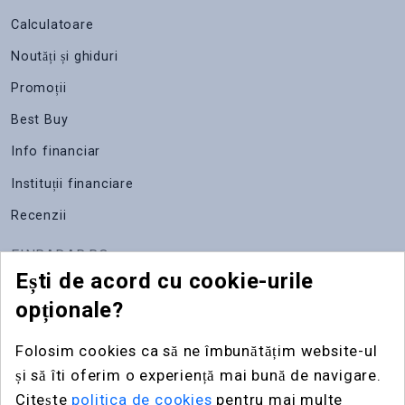
Calculatoare
Noutăți și ghiduri
Promoții
Best Buy
Info financiar
Instituții financiare
Recenzii
FINRADAR.RO
Ești de acord cu cookie-urile
Despre noi
opționale?
Apariții media
Folosim cookies ca să ne îmbunătățim website-ul
Contact
și să îti oferim o experiență mai bună de navigare.
Publicitate
Citește
politica de cookies
pentru mai multe