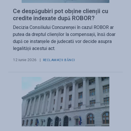
Ce despăgubiri pot obține clienții cu
credite indexate după ROBOR?
Decizia Consiliului Concurenței în cazul ROBOR ar
putea da dreptul clienților la compensații, însă doar
după ce instanțele de judecată vor decide asupra
legalității acestui act.
12 iunie 2026
|
RECLAMAȚII BĂNCI